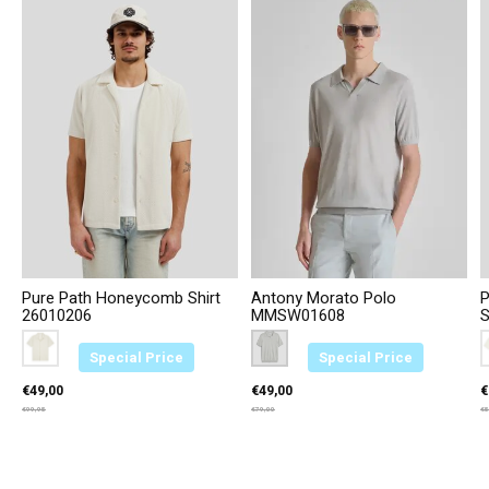
Pure Path Honeycomb Shirt
Antony Morato Polo
P
26010206
MMSW01608
S
Color:
Ecru 54
*
— Ecru 54
Color:
Grijs 1013
*
— Grijs 1013
C
E
Special Price
Special Price
€49,00
€49,00
€
€99,95
€79,00
€5