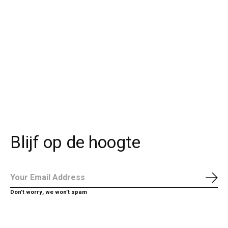
Blijf op de hoogte
Abo
Don’t worry, we won’t spam