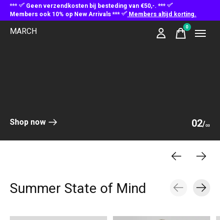
***
Geen verzendkosten bij besteding van €50,-. ***
Members ook 10% op New Arrivals ***
Members altijd korting.
Hero banner Items
0
MARCH
items
Shop now
0
2
/
0
3
Summer State of Mind
Carousel items