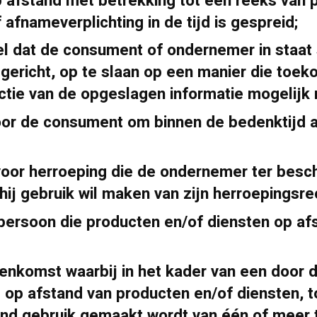
afstand met betrekking tot een reeks van 
afnameverplichting in de tijd is gespreid;
el dat de consument of ondernemer in staat 
 gericht, op te slaan op een manier die toe
ctie van de opgeslagen informatie mogelijk
oor de consument om binnen de bedenktijd af
oor herroeping die de ondernemer ter beschi
ij gebruik wil maken van zijn herroepingsre
spersoon die producten en/of diensten op af
enkomst waarbij in het kader van een door
op afstand van producten en/of diensten, t
tend gebruik gemaakt wordt van één of meer 