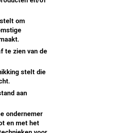
producten en/of
stelt om
komstige
 maakt.
 te zien van de
kking stelt die
cht.
stand aan
 de ondernemer
ot en met het
technieken voor