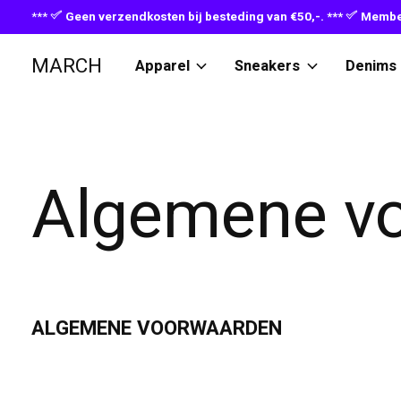
***
Geen verzendkosten bij besteding van €50,-. ***
Member
MARCH
Apparel
Sneakers
Denims
Algemene v
ALGEMENE VOORWAARDEN