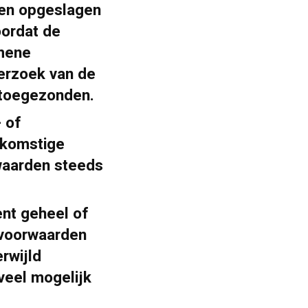
den opgeslagen
oordat de
emene
erzoek van de
 toegezonden.
 of
nkomstige
waarden steeds
nt geheel of
e voorwaarden
rwijld
veel mogelijk