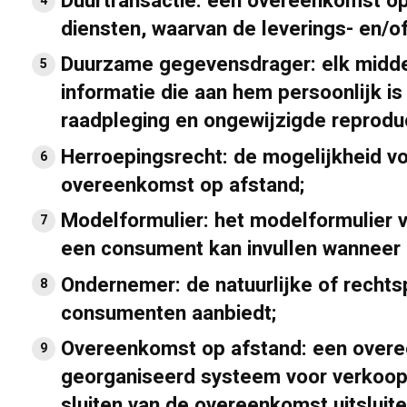
Duurtransactie:
een overeenkomst op 
diensten, waarvan de leverings- en/of 
Duurzame gegevensdrager:
elk midd
informatie die aan hem persoonlijk is
raadpleging en ongewijzigde reprodu
Herroepingsrecht:
de mogelijkheid v
overeenkomst op afstand;
Modelformulier:
het modelformulier v
een consument kan invullen wanneer h
Ondernemer:
de natuurlijke of recht
consumenten aanbiedt;
Overeenkomst op afstand:
een overe
georganiseerd systeem voor verkoop 
sluiten van de overeenkomst uitslui