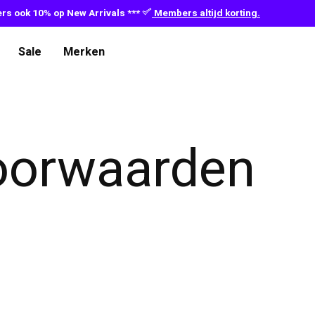
s ook 10% op New Arrivals ***
Members altijd korting.
Sale
Merken
oorwaarden