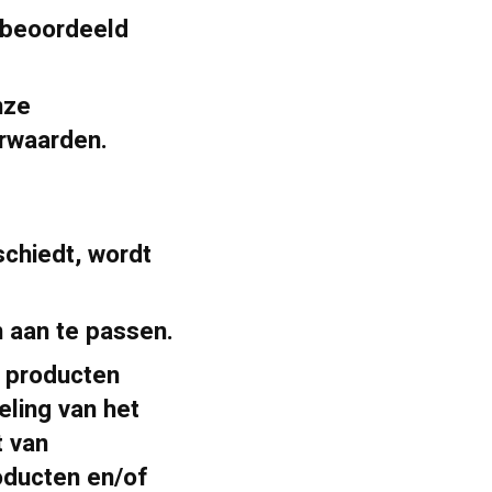
n beoordeeld
nze
orwaarden.
chiedt, wordt
n aan te passen.
 producten
eling van het
 van
oducten en/of