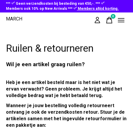
***
Geen verzendkosten bij besteding van €50,-. ***
Members ook 10% op New Arrivals ***
Members altijd korting.
0
MARCH
items
Ruilen & retourneren
Wil je een artikel graag ruilen?
Heb je een artikel besteld maar is het niet wat je
ervan verwacht? Geen probleem. Je krijgt altijd het
volledige bedrag wat je hebt betaald terug.
Wanneer je jouw bestelling volledig retourneert
ontvang je ook de verzendkosten retour. Stuur je de
artikelen samen met het ingevulde retourformulier in
een pakketje aan: