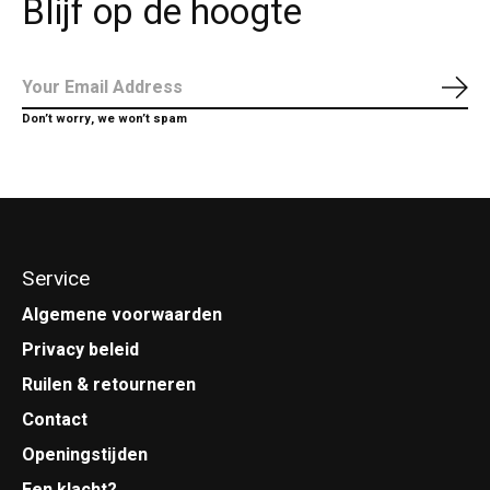
Blijf op de hoogte
Abo
Don’t worry, we won’t spam
Service
Algemene voorwaarden
Privacy beleid
Ruilen & retourneren
Contact
Openingstijden
Een klacht?