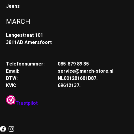
Jeans
MARCH
Langestraat 101
3811AD Amersfoort
Telefoonummer:
085-879 89 35
Email:
service@march-store.nl
BTW:
NL001281681B87.
KVK:
69612137.
Trustpilot