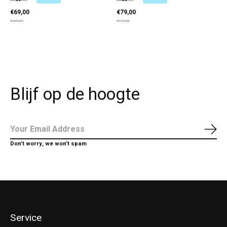
€69,00
€79,00
€109,00
€119,00
Blijf op de hoogte
Abo
Don’t worry, we won’t spam
Service