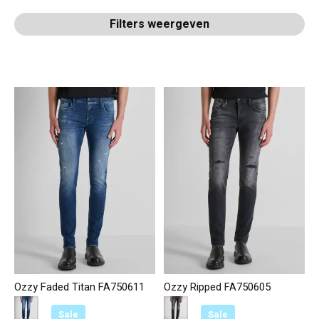
Filters weergeven
Ozzy Faded Titan FA750611
Ozzy Ripped FA750605
Color:
Blauw 7010
*
— Blauw 7010
Color:
Zwart 9000
*
— Zwart 9000
Sale
Sale