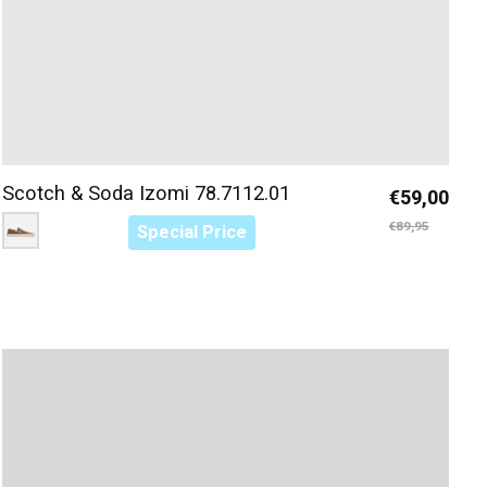
Scotch & Soda Izomi 78.7112.01
€59,00
Color:
Bruin D69
*
— Bruin D69
€89,95
Special Price