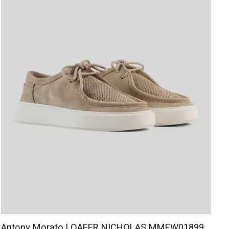
Antony Morato LOAFER NICHOLAS MMFW01899