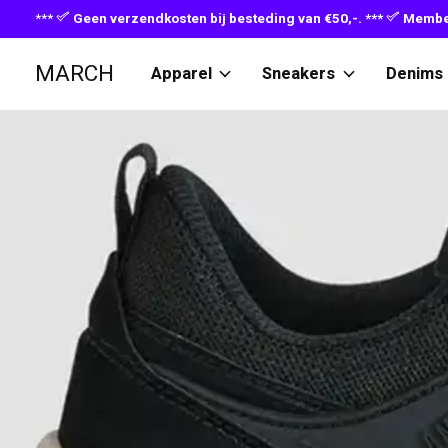
***
Geen verzendkosten bij besteding van €50,-. ***
Member
MARCH
Apparel
Sneakers
Denims