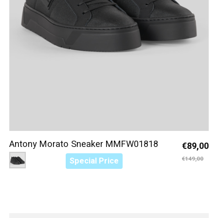
Antony Morato Sneaker MMFW01818
€89,00
Color:
Zwart 9000
*
— Zwart 9000
€149,00
Special Price