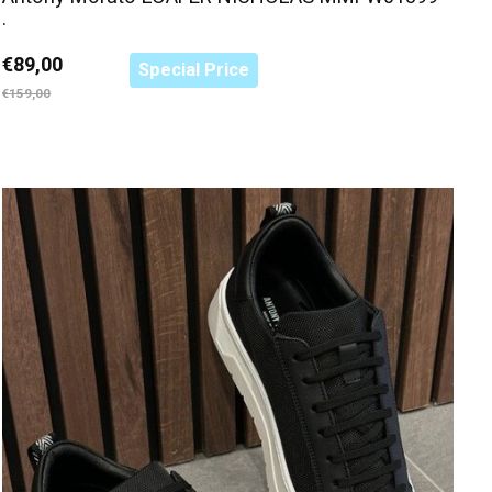
.
€89,00
Special Price
€159,00