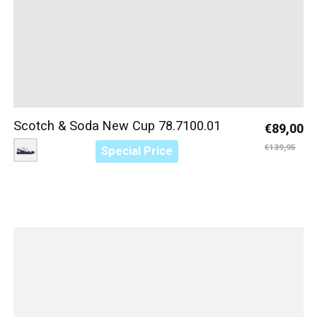
Scotch & Soda New Cup 78.7100.01
€89,00
Color:
Blauw/Wit S04
*
— Blauw/Wit S04
€139,95
Special Price