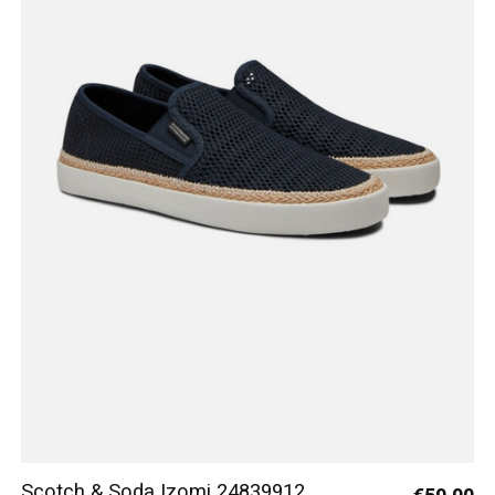
Scotch & Soda Izomi 24839912