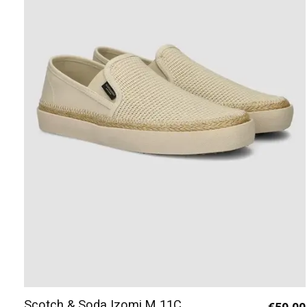
Scotch & Soda Izomi M 11C