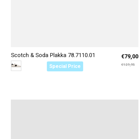
Scotch & Soda Plakka 78.7110.01
€79,00
Color:
Wit-Zwart B01
*
— Wit-Zwart B01
€129,95
Special Price