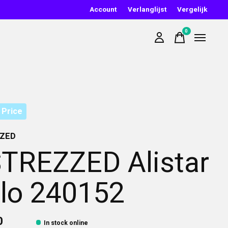
Account
Verlanglijst
Vergelijk
0
items
 Price
ZED
TREZZED Alistar
lo 240152
0
In stock online