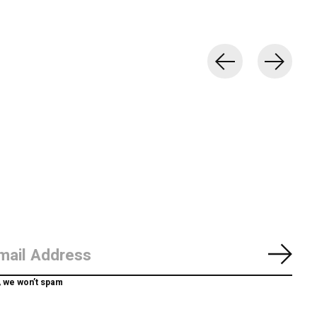
Abon
, we won’t spam