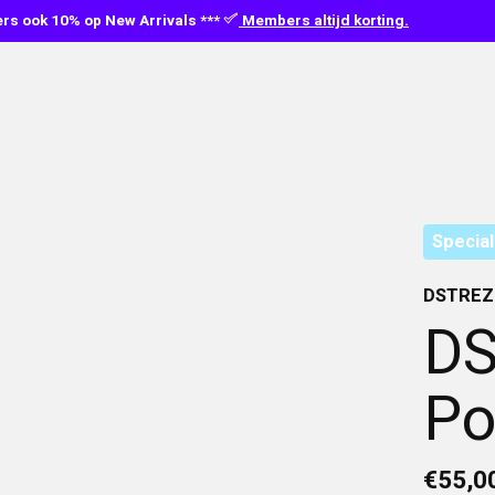
s ook 10% op New Arrivals ***
Members altijd korting.
Special
DSTREZ
DS
Po
€55,0