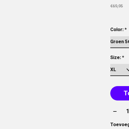
€69,95
Color:
*
Size:
*
T
Aantal
Toevoeg