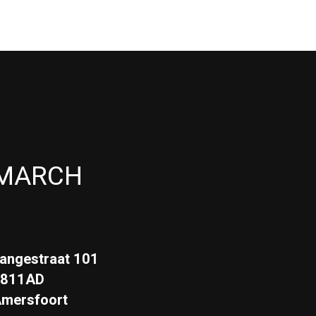
MARCH
angestraat 101
3811AD
mersfoort