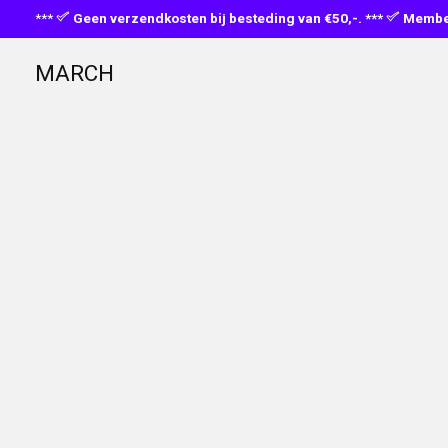
***
Geen verzendkosten bij besteding van €50,-. ***
Member
MARCH