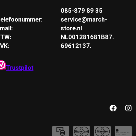
085-879 89 35
elefoonummer:
service@march-
mail:
store.nl
BTW:
NL001281681B87.
VK:
69612137.
Trustpilot