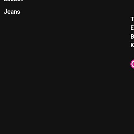
Jeans
T
E
K