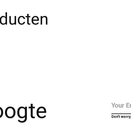
oducten
hoogte
Don’t worry