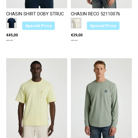
CHASIN SHIRT DOBY STRUC
CHASIN RECO 52110076
Color:
Donkerblauw E63
*
— Donkerblauw E63
Color:
Wit E11
*
— Wit E11
Special Price
Special Price
€45,00
€29,00
€69,95
€39,95