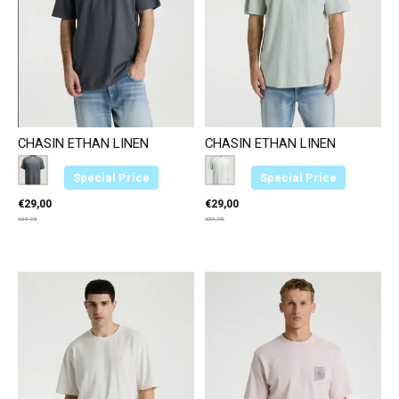
CHASIN ETHAN LINEN
CHASIN ETHAN LINEN
Color:
Donkergrijs E83
*
— Donkergrijs E83
Color:
Groen E51
*
— Groen E51
Special Price
Special Price
€29,00
€29,00
€39,95
€39,95