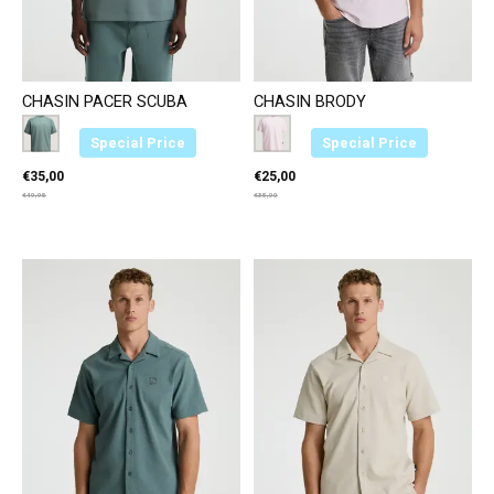
CHASIN PACER SCUBA
CHASIN BRODY
Color:
Donkergroen E53
*
— Donkergroen E53
Color:
Roze E45
*
— Roze E45
Special Price
Special Price
€35,00
€25,00
€49,95
€35,00