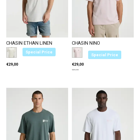
CHASIN ETHAN LINEN
CHASIN NINO
Color:
Wit E11
*
— Wit E11
Color:
Roze E45
*
— Roze E45
Special Price
Special Price
€29,00
€29,00
€39,95