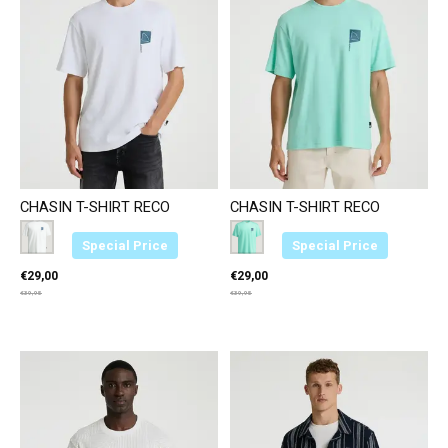
CHASIN T-SHIRT RECO
CHASIN T-SHIRT RECO
Color:
Wit E10
*
— Wit E10
Color:
Blauw E62
*
— Blauw E62
Special Price
Special Price
€29,00
€29,00
€39,95
€39,95