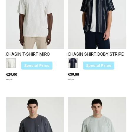
CHASIN T-SHIRT MIRO
CHASIN SHIRT DOBY STRIPE
Color:
Wit E11
*
— Wit E11
Color:
Donkergrijs E83
*
— Donkergrijs E83
Special Price
Special Price
€29,00
€39,00
€39,95
€69,95