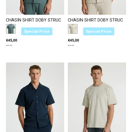
CHASIN SHIRT DOBY STRUC
CHASIN SHIRT DOBY STRUC
Color:
Donkergroen E53
*
— Donkergroen E53
Color:
Beige E20
*
— Beige E20
Special Price
Special Price
€45,00
€45,00
€69,95
€69,95