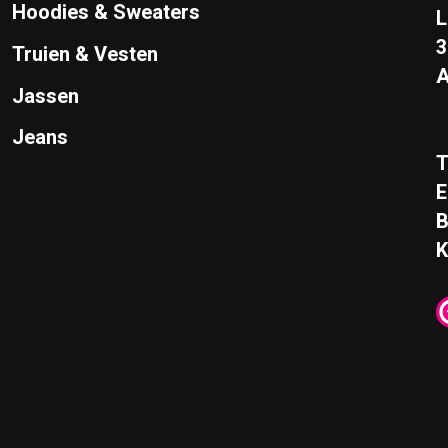
Hoodies & Sweaters
L
Truien & Vesten
A
Jassen
Jeans
T
E
K