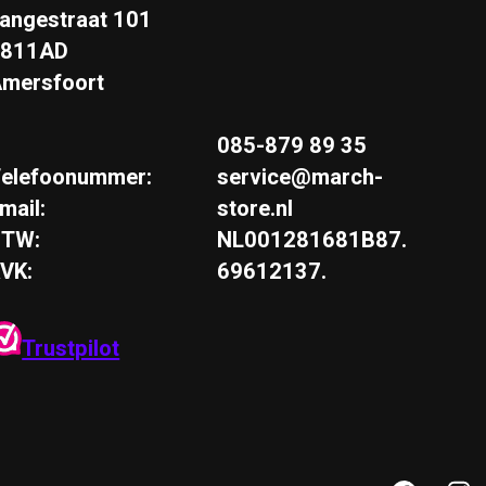
angestraat 101
3811AD
mersfoort
085-879 89 35
elefoonummer:
service@march-
mail:
store.nl
BTW:
NL001281681B87.
VK:
69612137.
Trustpilot