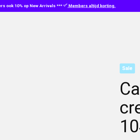
s ook 10% op New Arrivals ***
Members altijd korting.
Sale
Ca
cr
10