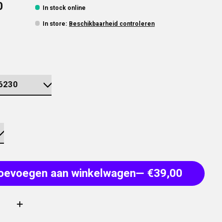
0
In stock online
In store
:
Beschikbaarheid controleren
oevoegen aan winkelwagen
— €39,00
: