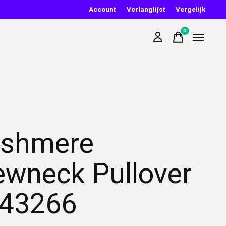
Account
Verlanglijst
Vergelijk
0
items
shmere
ewneck Pullover
43266