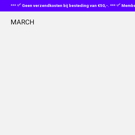
***
Geen verzendkosten bij besteding van €50,-. ***
Member
MARCH