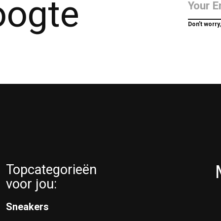
hoogte
Don’t worry
Topcategorieën
voor jou:
Sneakers