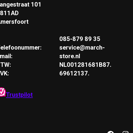
angestraat 101
3811AD
mersfoort
085-879 89 35
elefoonummer:
service@march-
mail:
store.nl
BTW:
NL001281681B87.
VK:
69612137.
Trustpilot