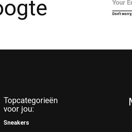
hoogte
Don’t worry
Topcategorieën
voor jou:
Sneakers