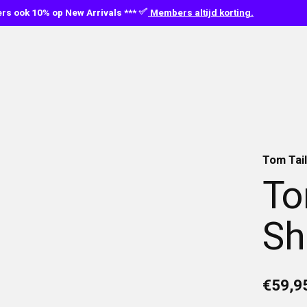
s ook 10% op New Arrivals ***
Members altijd korting.
Tom Tai
To
Sh
€59,9