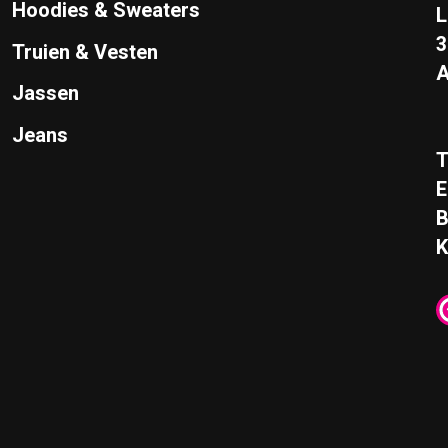
Hoodies & Sweaters
L
Truien & Vesten
A
Jassen
Jeans
T
E
K