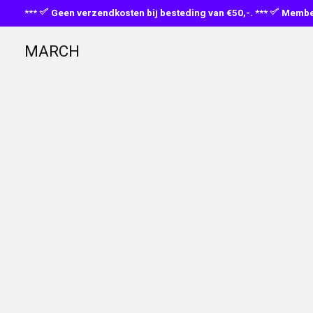
***
Geen verzendkosten bij besteding van €50,-. ***
Member
MARCH