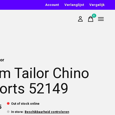
Account
Verlanglijst
Vergelijk
0
items
lor
m Tailor Chino
orts 52149
Out of stock online
5
In store
:
Beschikbaarheid controleren