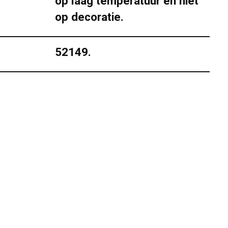
op laag temperatuur en niet
op decoratie.
52149.