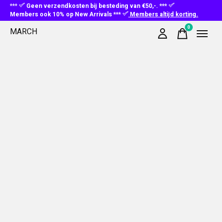
***
Geen verzendkosten bij besteding van €50,-. ***
Members ook 10% op New Arrivals ***
Members altijd korting.
0
MARCH
items