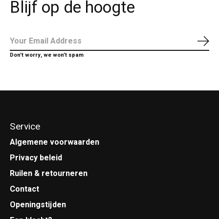
Blijf op de hoogte
Abo
Don’t worry, we won’t spam
Service
Algemene voorwaarden
Privacy beleid
Ruilen & retourneren
Contact
Openingstijden