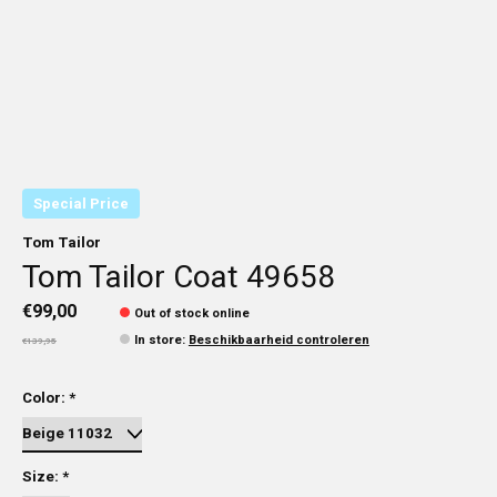
Special Price
Tom Tailor
Tom Tailor Coat 49658
€99,00
Out of stock online
In store
:
Beschikbaarheid controleren
€139,95
Color:
*
Size:
*