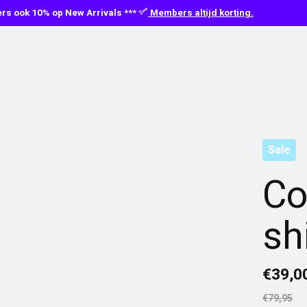
s ook 10% op New Arrivals ***
Members altijd korting.
Sale
Co
sh
€39,0
€79,95