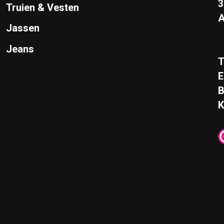
Truien & Vesten
A
Jassen
Jeans
T
E
K