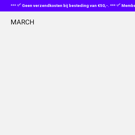
***
Geen verzendkosten bij besteding van €50,-. ***
Member
MARCH