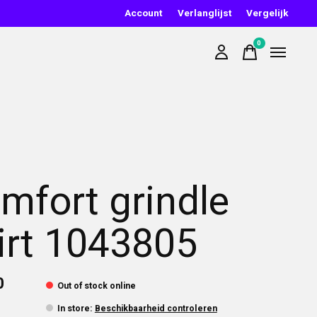
Account
Verlanglijst
Vergelijk
0
items
mfort grindle
irt 1043805
0
Out of stock online
In store
:
Beschikbaarheid controleren