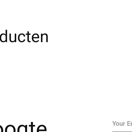
oducten
hoogte