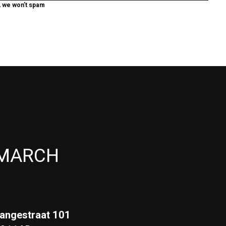
, we won’t spam
MARCH
angestraat 101