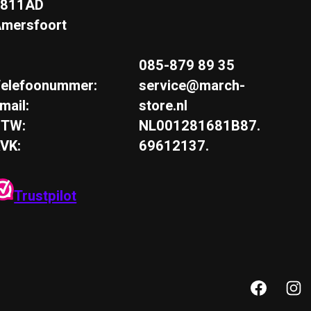
3811AD
mersfoort
085-879 89 35
elefoonummer:
service@march-
mail:
store.nl
BTW:
NL001281681B87.
VK:
69612137.
Trustpilot