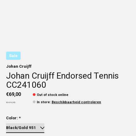
Sale
Johan Cruijff
Johan Cruijff Endorsed Tennis
CC241060
€69,00
Out of stock online
In store
:
Beschikbaarheid controleren
€119,95
Color:
*