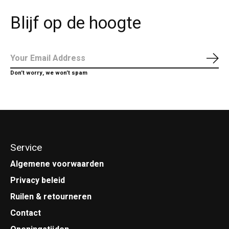
Blijf op de hoogte
Abo
Don’t worry, we won’t spam
Service
Algemene voorwaarden
Privacy beleid
Ruilen & retourneren
Contact