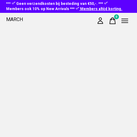
***
Geen verzendkosten bij besteding van €50,-. ***
Members ook 10% op New Arrivals ***
Members altijd korting.
0
MARCH
items