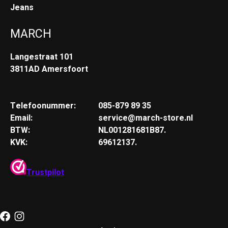
Jeans
MARCH
Langestraat 101
3811AD Amersfoort
Telefoonummer:
085-879 89 35
Email:
service@march-store.nl
BTW:
NL001281681B87.
KVK:
69612137.
Trustpilot