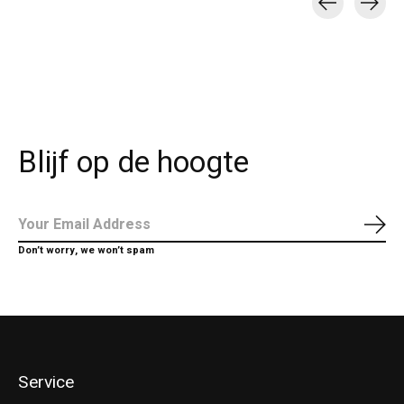
Carousel items
Blijf op de hoogte
Abo
Don’t worry, we won’t spam
Service