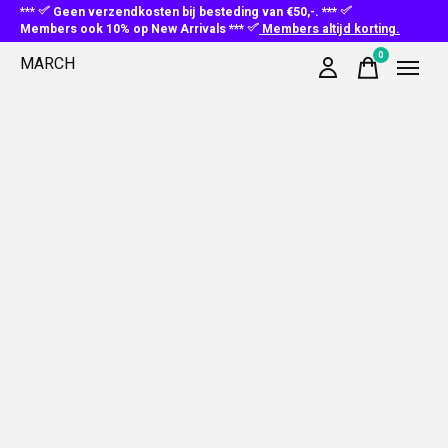
***
Geen verzendkosten bij besteding van €50,-. ***
Members ook 10% op New Arrivals ***
Members altijd korting.
0
MARCH
items