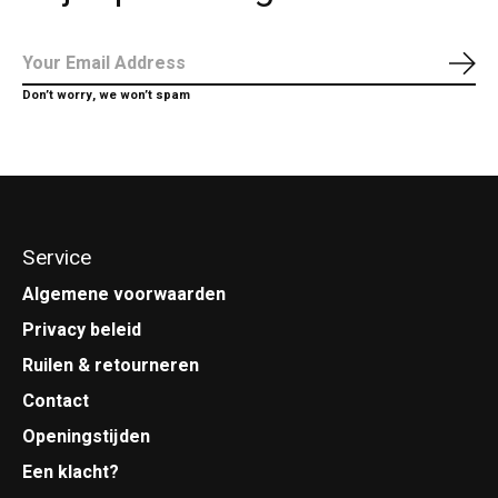
Abo
Don’t worry, we won’t spam
Service
Algemene voorwaarden
Privacy beleid
Ruilen & retourneren
Contact
Openingstijden
Een klacht?