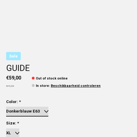
Sale
GUIDE
€59,00
Out of stock online
In store
:
Beschikbaarheid controleren
€79,95
Color:
*
Size:
*