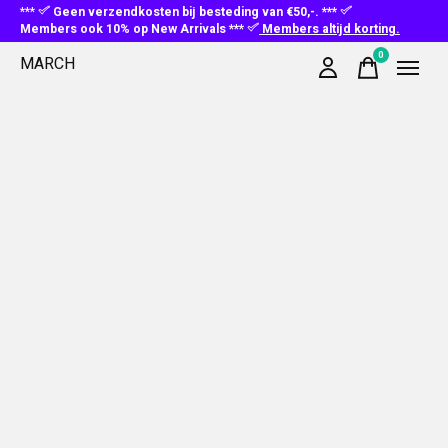
***
Geen verzendkosten bij besteding van €50,-. ***
Members ook 10% op New Arrivals ***
Members altijd korting.
0
MARCH
items