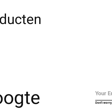
oducten
hoogte
Don’t worry