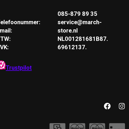
085-879 89 35
elefoonummer:
service@march-
mail:
store.nl
BTW:
NL001281681B87.
VK:
69612137.
Trustpilot