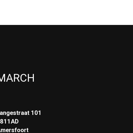
MARCH
angestraat 101
3811AD
mersfoort