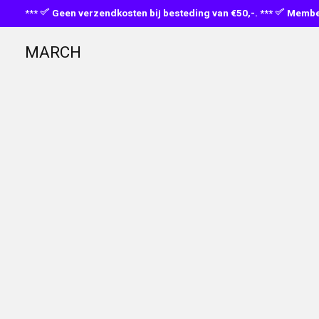
***
Geen verzendkosten bij besteding van €50,-. ***
Member
MARCH