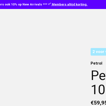
s ook 10% op New Arrivals ***
Members altijd korting.
2 voor 
Petrol
Pe
1
€59,9