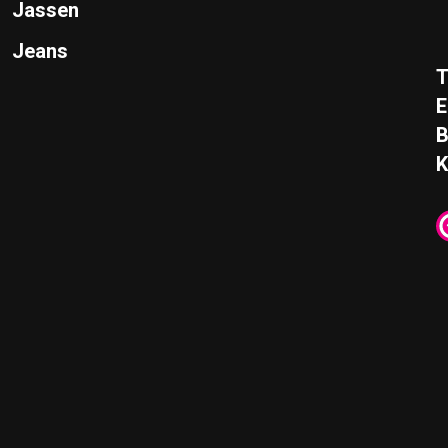
Jassen
Jeans
T
E
K