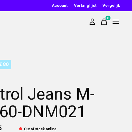
Account
Verlanglijst
Vergelijk
0
items
€ 80
trol Jeans M-
060-DNM021
5
Out of stock online