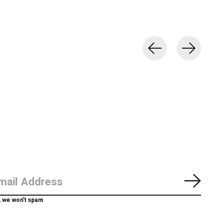
Abon
, we won’t spam