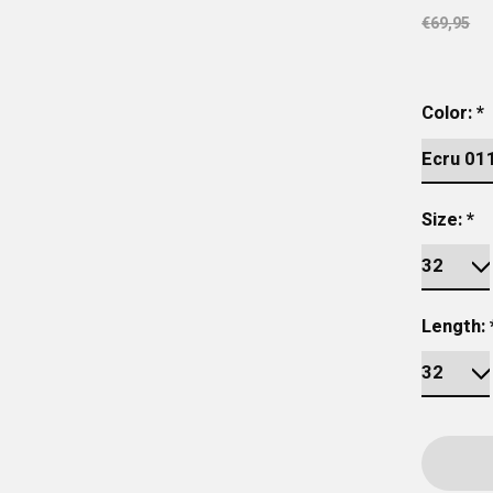
€69,95
Color:
*
Size:
*
Length: