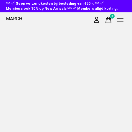
***
Geen verzendkosten bij besteding van €50,-. ***
Members ook 10% op New Arrivals ***
Members altijd korting.
0
MARCH
items