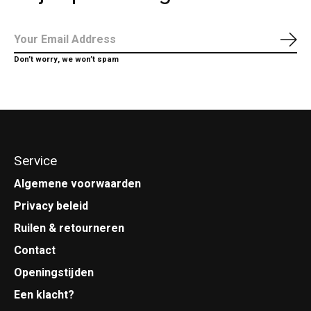
Abo
Don’t worry, we won’t spam
Service
Algemene voorwaarden
Privacy beleid
Ruilen & retourneren
Contact
Openingstijden
Een klacht?