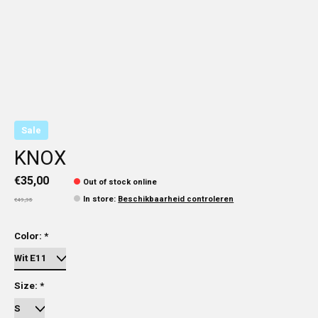
Sale
KNOX
€35,00
Out of stock online
In store
:
Beschikbaarheid controleren
€49,95
Color:
*
Size:
*