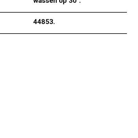
wassen op 30°.
44853.