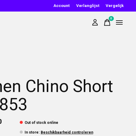
Account
Verlanglijst
Vergelijk
0
items
nen Chino Short
853
0
Out of stock online
In store
:
Beschikbaarheid controleren