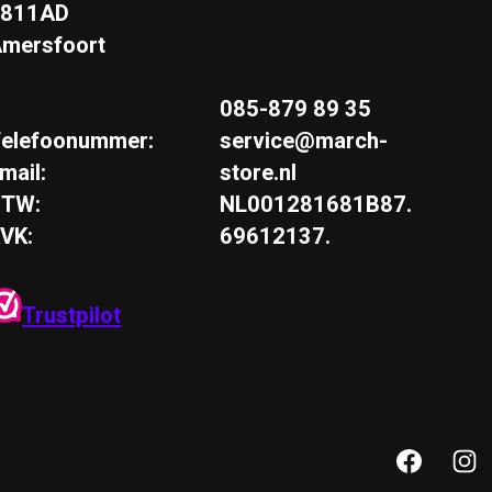
3811AD
mersfoort
085-879 89 35
elefoonummer:
service@march-
mail:
store.nl
BTW:
NL001281681B87.
VK:
69612137.
Trustpilot