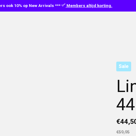
s ook 10% op New Arrivals ***
Members altijd korting.
Sale
Li
44
€44,5
€59,95