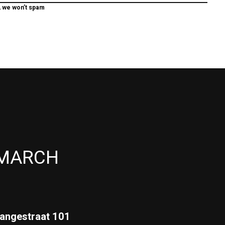
, we won’t spam
MARCH
angestraat 101