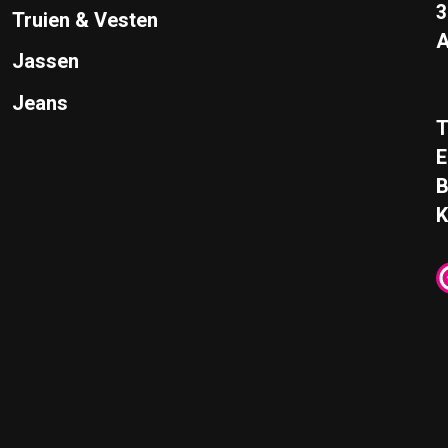
Truien & Vesten
A
Jassen
Jeans
T
E
K