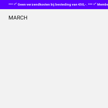
***
Geen verzendkosten bij besteding van €50,-. ***
Member
MARCH