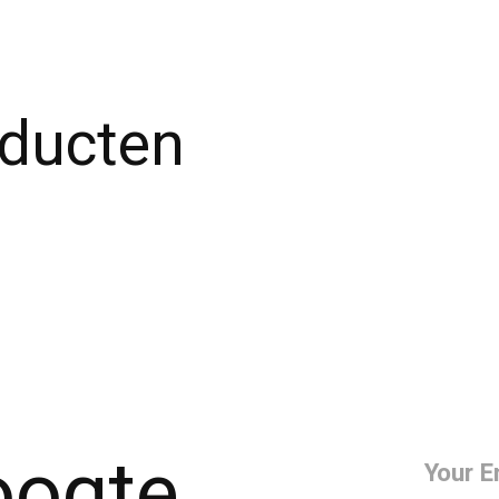
oducten
hoogte