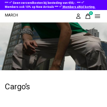
***
Geen verzendkosten bij besteding van €50,-. ***
Members ook 10% op New Arrivals ***
Members altijd korting.
0
MARCH
items
Cargo’s