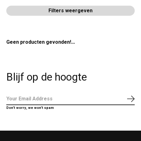
Filters weergeven
Geen producten gevonden!...
Blijf op de hoogte
Abo
Don’t worry, we won’t spam