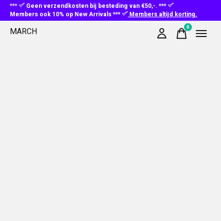
***
Geen verzendkosten bij besteding van €50,-. ***
Members ook 10% op New Arrivals ***
Members altijd korting.
0
MARCH
items