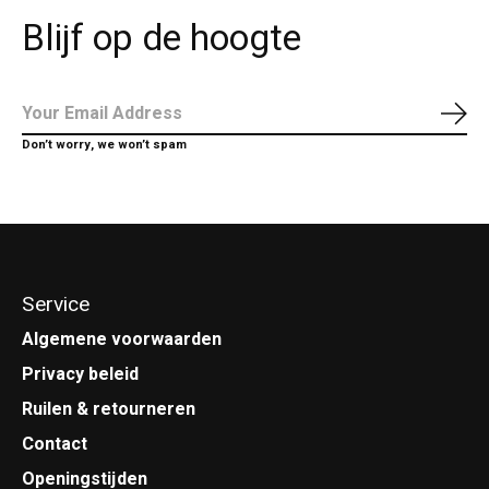
Blijf op de hoogte
Abo
Don’t worry, we won’t spam
Service
Algemene voorwaarden
Privacy beleid
Ruilen & retourneren
Contact
Openingstijden