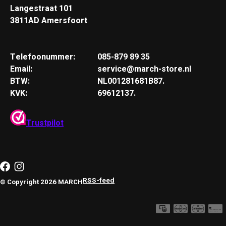
Langestraat 101
3811AD Amersfoort
Telefoonummer:
085-879 89 35
Email:
service@march-store.nl
BTW:
NL001281681B87.
KVK:
69612137.
Trustpilot
RSS-feed
© Copyright 2026 MARCH