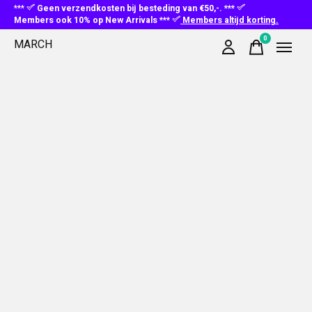
***
Geen verzendkosten bij besteding van €50,-. ***
Members ook 10% op New Arrivals ***
Members altijd korting.
0
MARCH
items