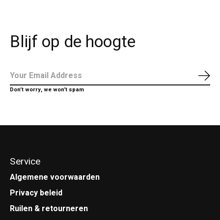
Blijf op de hoogte
Abo
Don’t worry, we won’t spam
Service
Algemene voorwaarden
Privacy beleid
Ruilen & retourneren