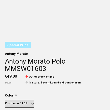
Special Price
Antony Morato
Antony Morato Polo
MMSW01603
€49,00
Out of stock online
In store
:
Beschikbaarheid controleren
€79,00
Color:
*