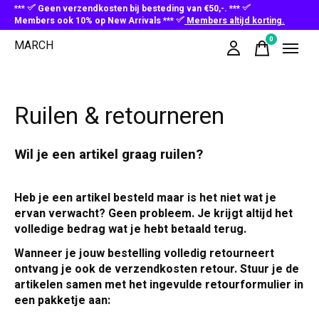
***
Geen verzendkosten bij besteding van €50,-. ***
Members ook 10% op New Arrivals ***
Members altijd korting.
0
MARCH
items
Ruilen & retourneren
Wil je een artikel graag ruilen?
Heb je een artikel besteld maar is het niet wat je
ervan verwacht? Geen probleem. Je krijgt altijd het
volledige bedrag wat je hebt betaald terug.
Wanneer je jouw bestelling volledig retourneert
ontvang je ook de verzendkosten retour. Stuur je de
artikelen samen met het ingevulde retourformulier in
een pakketje aan: