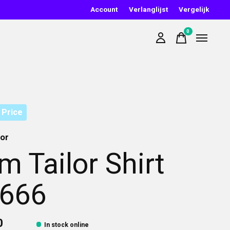
Account
Verlanglijst
Vergelijk
0
items
 Price
lor
m Tailor Shirt
666
0
In stock online