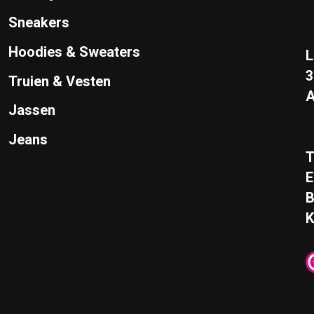
Sneakers
Hoodies & Sweaters
L
Truien & Vesten
A
Jassen
Jeans
T
E
K