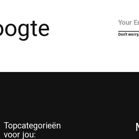
hoogte
Don’t worry
Topcategorieën
voor jou: