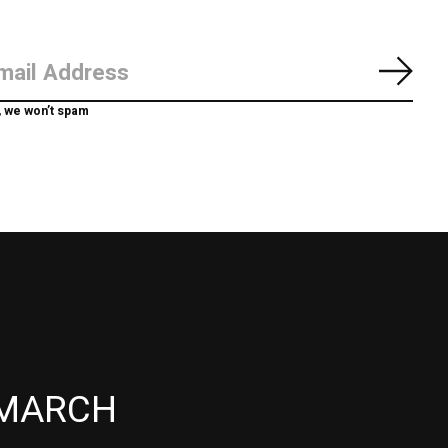
Abon
, we won’t spam
MARCH