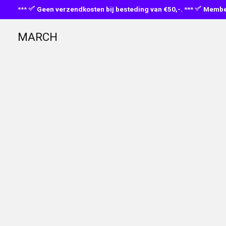
***
Geen verzendkosten bij besteding van €50,-. ***
Member
MARCH