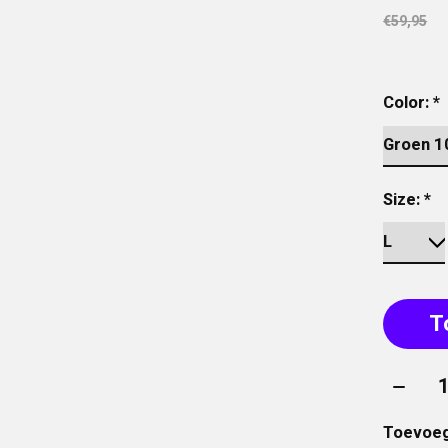
€59,95
Color:
*
Size:
*
T
Aantal
Toevoeg