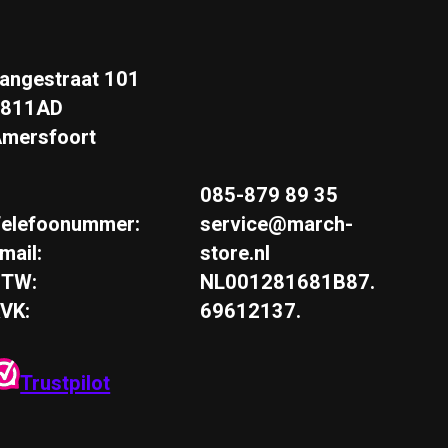
angestraat 101
3811AD
mersfoort
085-879 89 35
elefoonummer:
service@march-
mail:
store.nl
BTW:
NL001281681B87.
VK:
69612137.
Trustpilot