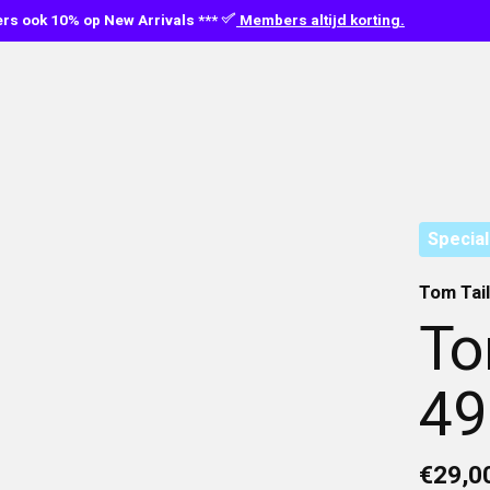
s ook 10% op New Arrivals ***
Members altijd korting.
Special
Tom Tai
To
49
€29,0