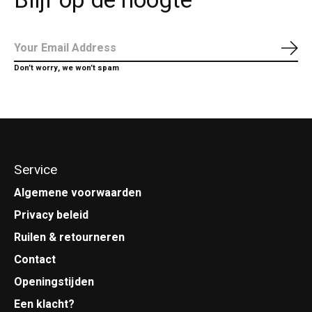
Blijf op de hoogte
Abo
Don’t worry, we won’t spam
Service
Algemene voorwaarden
Privacy beleid
Ruilen & retourneren
Contact
Openingstijden
Een klacht?