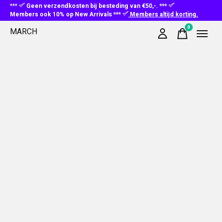
***
Geen verzendkosten bij besteding van €50,-. ***
Members ook 10% op New Arrivals ***
Members altijd korting.
0
MARCH
items