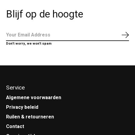
Blijf op de hoogte
Abo
Don’t worry, we won’t spam
Service
Algemene voorwaarden
Privacy beleid
Ruilen & retourneren
Contact