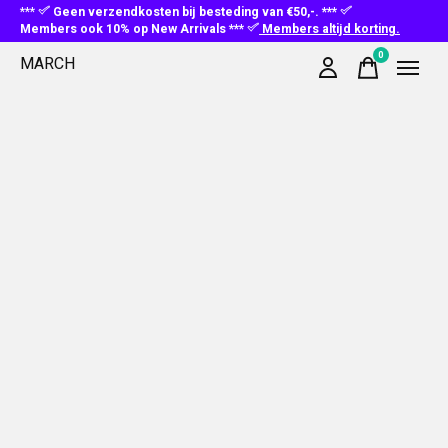
***
Geen verzendkosten bij besteding van €50,-. ***
Members ook 10% op New Arrivals ***
Members altijd korting.
0
MARCH
items