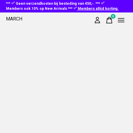
***
Geen verzendkosten bij besteding van €50,-. ***
Members ook 10% op New Arrivals ***
Members altijd korting.
0
MARCH
items