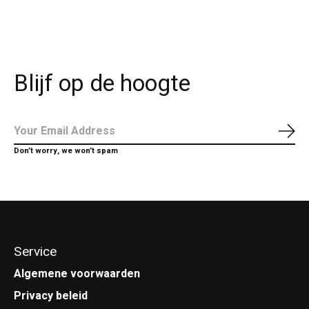
Blijf op de hoogte
Abo
Don’t worry, we won’t spam
Service
Algemene voorwaarden
Privacy beleid