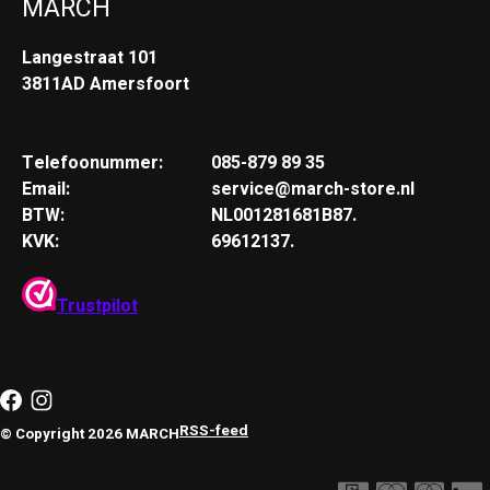
MARCH
Langestraat 101
3811AD Amersfoort
Telefoonummer:
085-879 89 35
Email:
service@march-store.nl
BTW:
NL001281681B87.
KVK:
69612137.
Trustpilot
RSS-feed
© Copyright 2026 MARCH