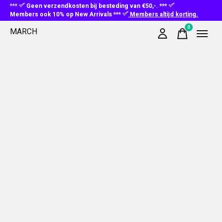
***
Geen verzendkosten bij besteding van €50,-. ***
Members ook 10% op New Arrivals ***
Members altijd korting.
0
MARCH
items