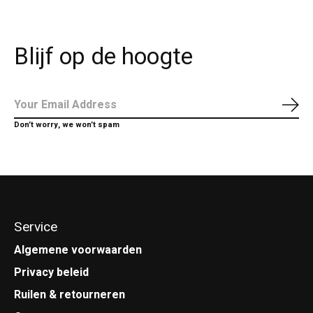
Blijf op de hoogte
Abo
Don’t worry, we won’t spam
Service
Algemene voorwaarden
Privacy beleid
Ruilen & retourneren