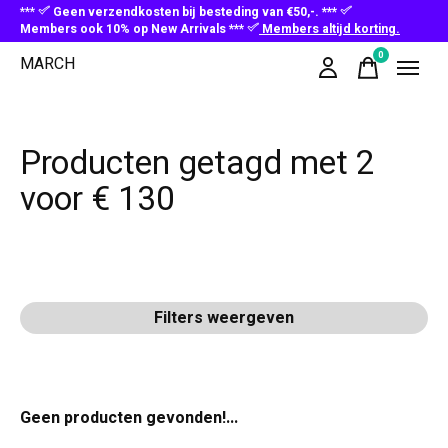
***
Geen verzendkosten bij besteding van €50,-. ***
Members ook 10% op New Arrivals ***
Members altijd korting.
0
MARCH
items
Producten getagd met 2
voor € 130
Filters weergeven
Geen producten gevonden!...