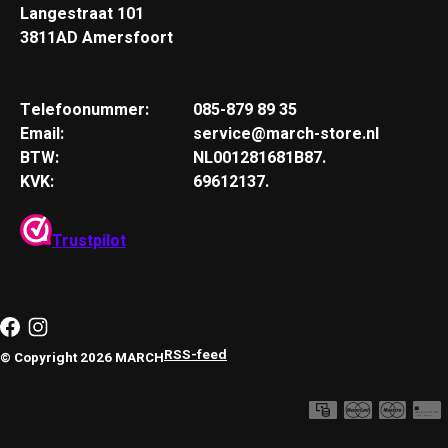
Langestraat 101
3811AD Amersfoort
Telefoonummer:
085-879 89 35
Email:
service@march-store.nl
BTW:
NL001281681B87.
KVK:
69612137.
Trustpilot
RSS-feed
© Copyright 2026 MARCH