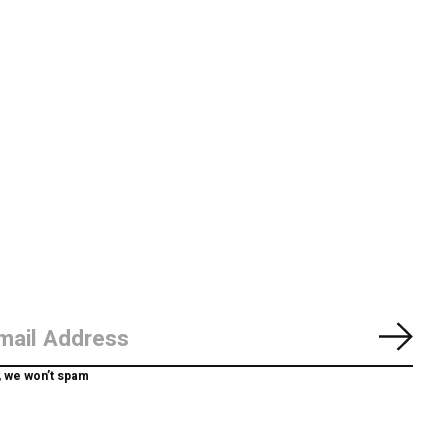
Abon
, we won’t spam