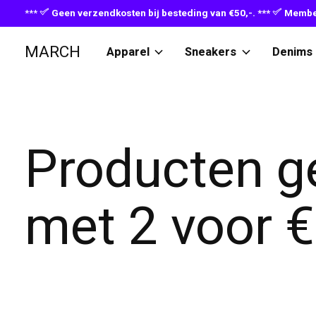
***
Geen verzendkosten bij besteding van €50,-. ***
Member
MARCH
Apparel
Sneakers
Denims
Producten g
met 2 voor €