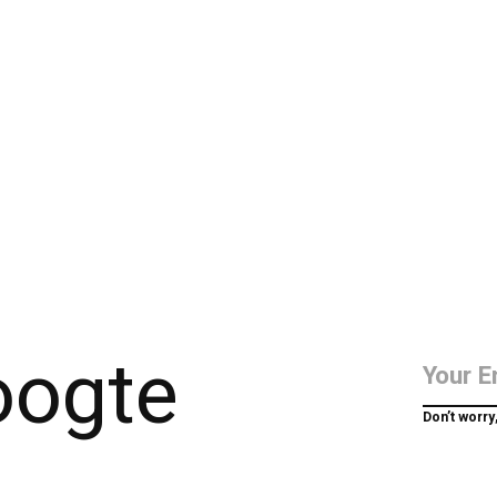
hoogte
Don’t worry