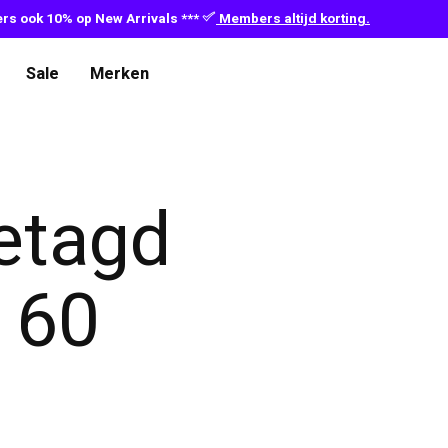
s ook 10% op New Arrivals ***
Members altijd korting.
Sale
Merken
etagd
 60