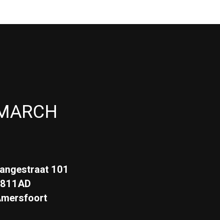
MARCH
angestraat 101
3811AD
mersfoort