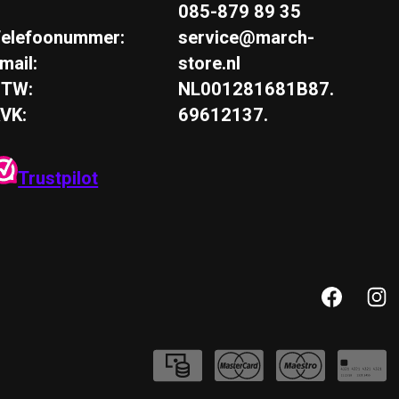
085-879 89 35
elefoonummer:
service@march-
mail:
store.nl
BTW:
NL001281681B87.
VK:
69612137.
Trustpilot