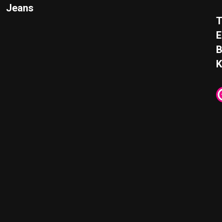
Jeans
T
E
K