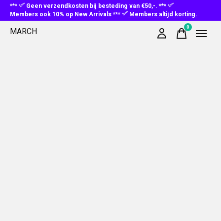
***
Geen verzendkosten bij besteding van €50,-. ***
Members ook 10% op New Arrivals ***
Members altijd korting.
0
MARCH
items