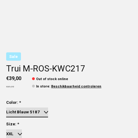
Sale
Trui M-ROS-KWC217
€39,00
Out of stock online
In store
:
Beschikbaarheid controleren
€69,95
Color:
*
Size:
*