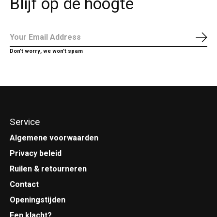
Blijf op de hoogte
Abo
Don’t worry, we won’t spam
Service
Algemene voorwaarden
Privacy beleid
Ruilen & retourneren
Contact
Openingstijden
Een klacht?