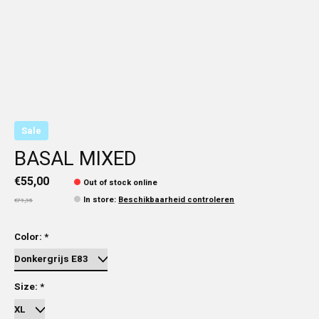
Sale
BASAL MIXED
€55,00
Out of stock online
In store
:
Beschikbaarheid controleren
€79,95
Color:
*
Size:
*