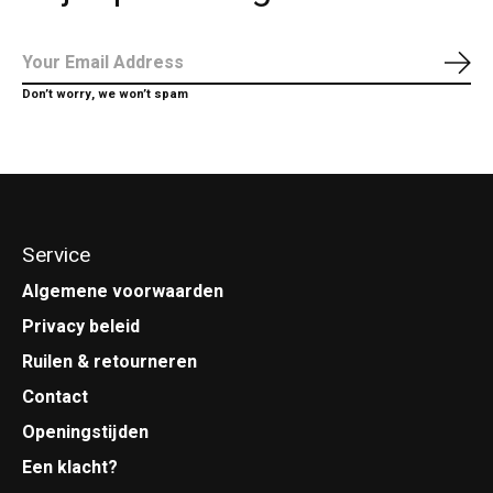
Abo
Don’t worry, we won’t spam
Service
Algemene voorwaarden
Privacy beleid
Ruilen & retourneren
Contact
Openingstijden
Een klacht?