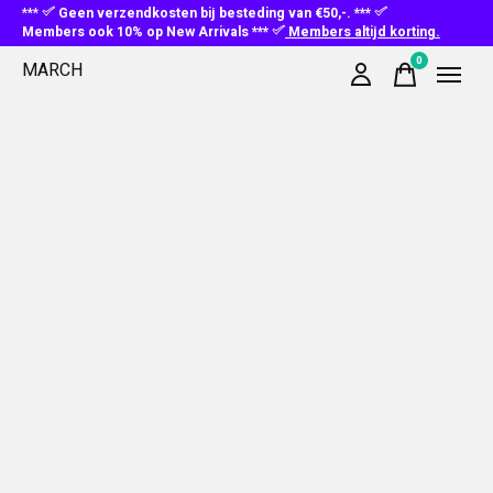
***
Geen verzendkosten bij besteding van €50,-. ***
Members ook 10% op New Arrivals ***
Members altijd korting.
0
MARCH
items