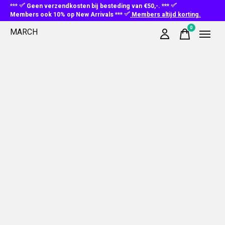
***
Geen verzendkosten bij besteding van €50,-. ***
Members ook 10% op New Arrivals ***
Members altijd korting.
0
MARCH
items