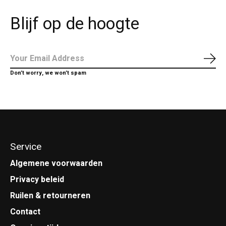
Blijf op de hoogte
Abo
Don’t worry, we won’t spam
Service
Algemene voorwaarden
Privacy beleid
Ruilen & retourneren
Contact