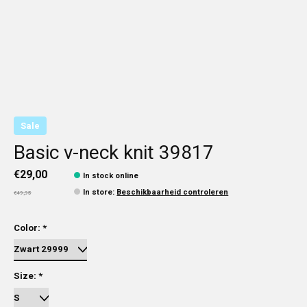
Sale
Basic v-neck knit 39817
€29,00
In stock online
In store
:
Beschikbaarheid controleren
€49,95
Color:
*
Size:
*