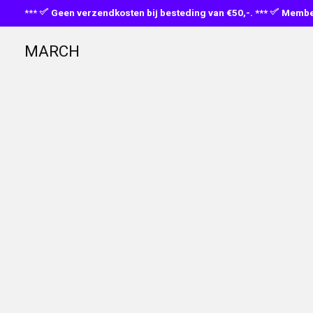
***
Geen verzendkosten bij besteding van €50,-. ***
Member
MARCH