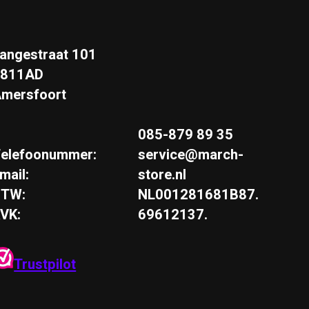
angestraat 101
3811AD
mersfoort
085-879 89 35
elefoonummer:
service@march-
mail:
store.nl
BTW:
NL001281681B87.
VK:
69612137.
Trustpilot