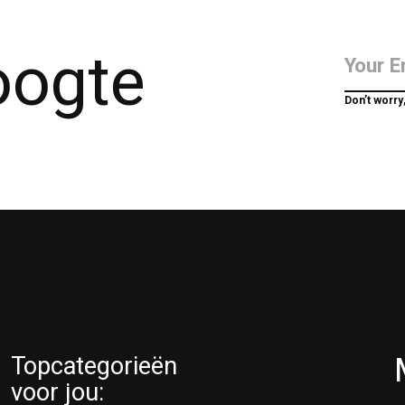
hoogte
Don’t worry
Topcategorieën
voor jou: