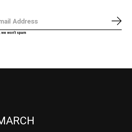
Abon
, we won’t spam
MARCH