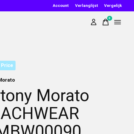
Account
Verlanglijst
Vergelijk
0
items
 Price
Morato
tony Morato
EACHWEAR
MBW00090