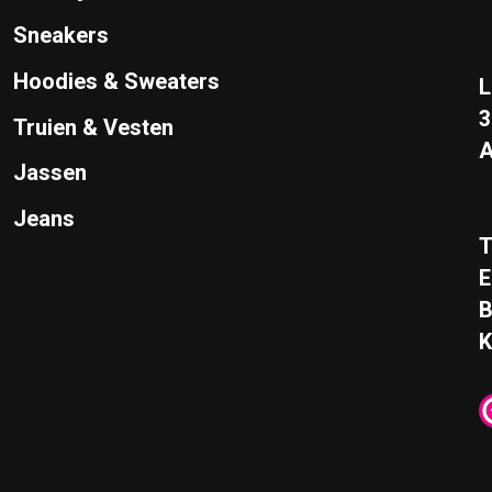
Sneakers
Hoodies & Sweaters
L
Truien & Vesten
A
Jassen
Jeans
T
E
K