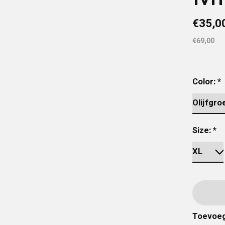
€35,0
€69,00
Color:
*
Size:
*
Toevoeg