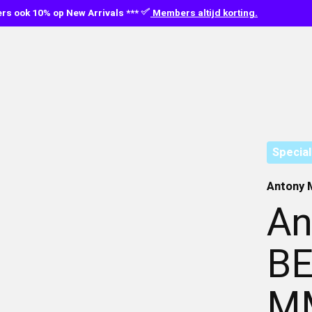
s ook 10% op New Arrivals ***
Members altijd korting.
Special
Antony 
An
B
M