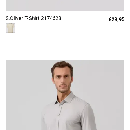
S.Oliver T-Shirt 2174623
€29,95
Color:
Beige 9305
*
— Beige 9305