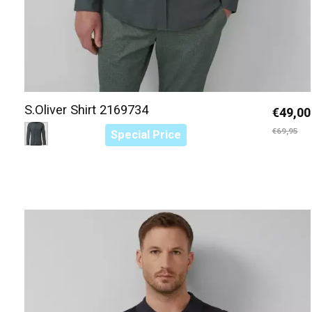
S.Oliver Shirt 2169734
€49,00
Color:
Olijfgroen 6262
*
— Olijfgroen 6262
€69,95
Special Price