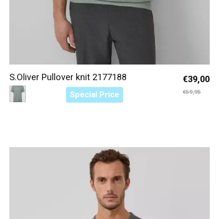
S.Oliver Pullover knit 2177188
€39,00
Color:
Groen 7238
*
— Groen 7238
€59,95
Special Price