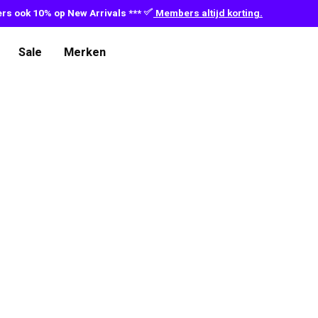
s ook 10% op New Arrivals ***
Members altijd korting.
Sale
Merken