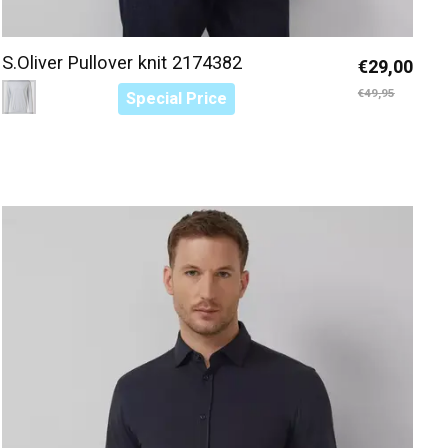
S.Oliver Pullover knit 2174382
€29,00
Color:
Blauw 5015
*
— Blauw 5015
€49,95
Special Price