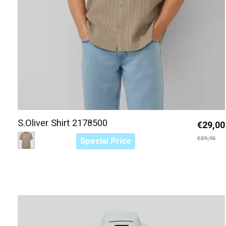
S.Oliver Shirt 2178500
€29,00
Color:
Groen 7853
*
— Groen 7853
€39,95
Special Price