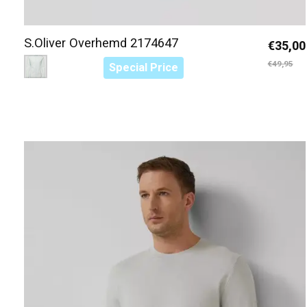
S.Oliver Overhemd 2174647
€35,00
Color:
Blauw/Groen 6141
*
— Blauw/Groen 6141
€49,95
Special Price