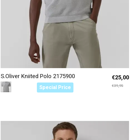
S.Oliver Kniited Polo 2175900
€25,00
Color:
Grijs 9400
*
— Grijs 9400
€39,95
Special Price