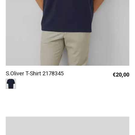
S.Oliver T-Shirt 2178345
€20,00
Color:
Donkerblauw 5978
*
— Donkerblauw 5978