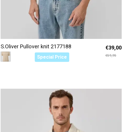
S.Oliver Pullover knit 2177188
€39,00
Color:
Oud Roze 9305
*
— Oud Roze 9305
€59,95
Special Price