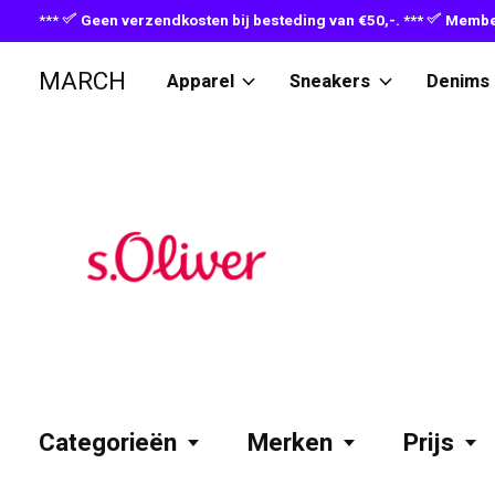
***
Geen verzendkosten bij besteding van €50,-. ***
Member
MARCH
Apparel
Sneakers
Denims
S.Oliver
Categorieën
Merken
Prijs