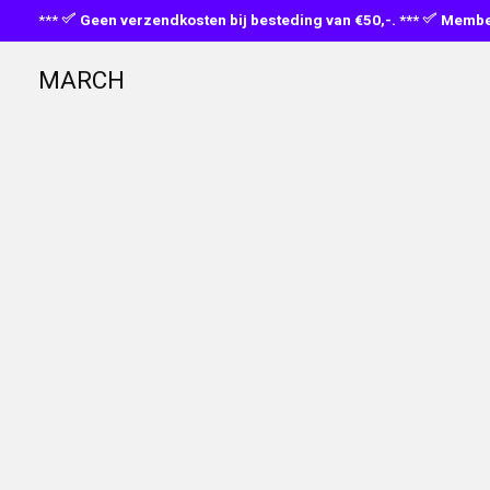
***
Geen verzendkosten bij besteding van €50,-. ***
Member
MARCH