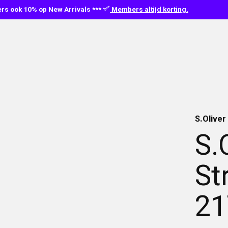
s ook 10% op New Arrivals ***
Members altijd korting.
S.Oliver
S.
St
21