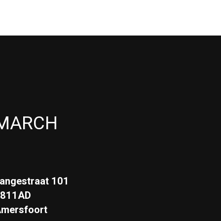
MARCH
angestraat 101
3811AD
mersfoort