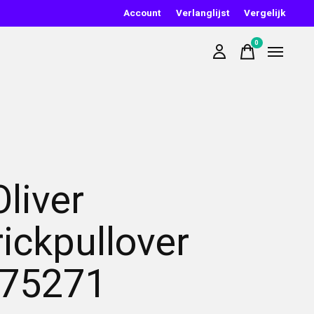
Account
Verlanglijst
Vergelijk
0
items
Oliver
rickpullover
75271