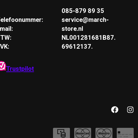
085-879 89 35
elefoonummer:
service@march-
mail:
store.nl
BTW:
NL001281681B87.
VK:
69612137.
Trustpilot