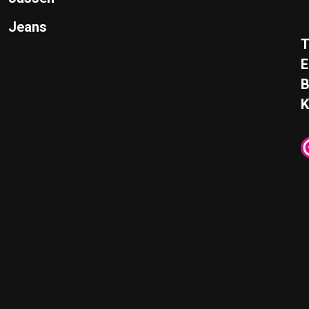
Jeans
T
E
K