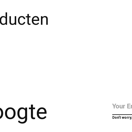
oducten
hoogte
Don’t worry