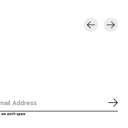
Abon
, we won’t spam