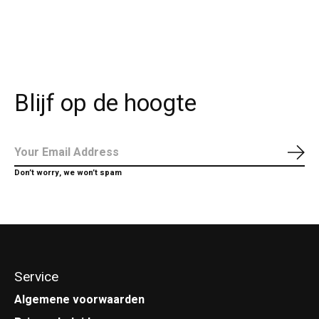
Blijf op de hoogte
Abo
Don’t worry, we won’t spam
Service
Algemene voorwaarden