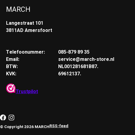
MARCH
Langestraat 101
3811AD Amersfoort
Telefoonummer:
085-879 89 35
Email:
service@march-store.nl
BTW:
NL001281681B87.
KVK:
69612137.
Trustpilot
RSS-feed
© Copyright 2026 MARCH