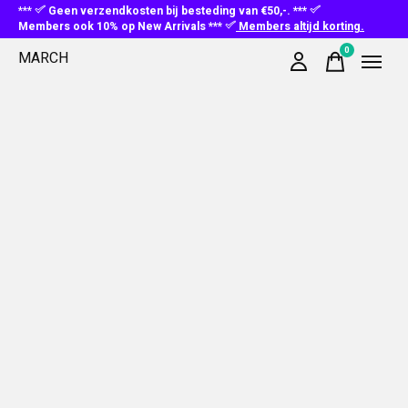
***
Geen verzendkosten bij besteding van €50,-. ***
Members ook 10% op New Arrivals ***
Members altijd korting.
0
MARCH
items