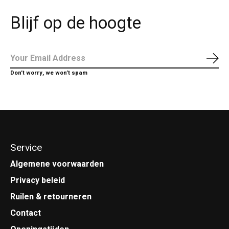
Blijf op de hoogte
Abo
Don’t worry, we won’t spam
Service
Algemene voorwaarden
Privacy beleid
Ruilen & retourneren
Contact