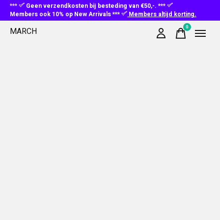
***
Geen verzendkosten bij besteding van €50,-. ***
Members ook 10% op New Arrivals ***
Members altijd korting.
0
MARCH
items