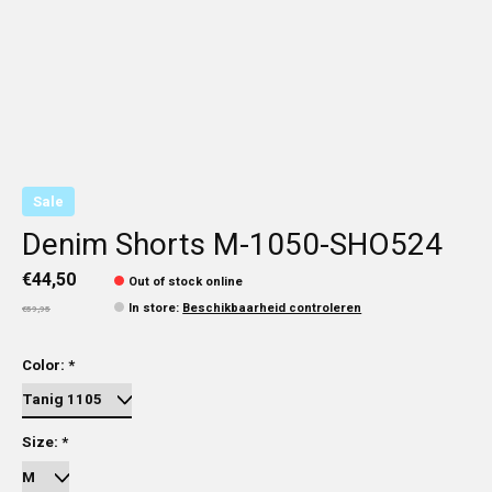
Sale
Denim Shorts M-1050-SHO524
€44,50
Out of stock online
In store
:
Beschikbaarheid controleren
€59,95
Color:
*
Size:
*