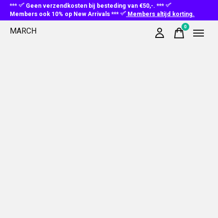
***
Geen verzendkosten bij besteding van €50,-. ***
Members ook 10% op New Arrivals ***
Members altijd korting.
0
MARCH
items