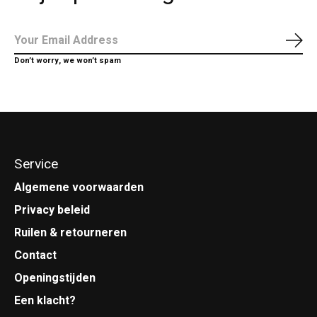
Abo
Don’t worry, we won’t spam
Service
Algemene voorwaarden
Privacy beleid
Ruilen & retourneren
Contact
Openingstijden
Een klacht?