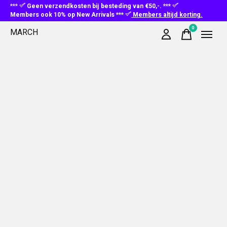
***
Geen verzendkosten bij besteding van €50,-. ***
Members ook 10% op New Arrivals ***
Members altijd korting.
0
MARCH
items