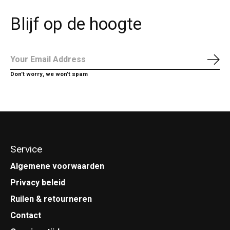
Blijf op de hoogte
Abo
Don’t worry, we won’t spam
Service
Algemene voorwaarden
Privacy beleid
Ruilen & retourneren
Contact