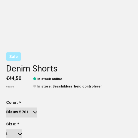
Sale
Denim Shorts
€44,50
In stock online
In store
:
Beschikbaarheid controleren
€49,95
Color:
*
Size:
*