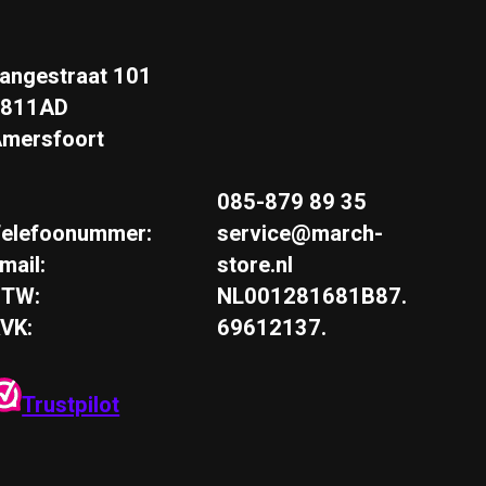
angestraat 101
3811AD
mersfoort
085-879 89 35
elefoonummer:
service@march-
mail:
store.nl
BTW:
NL001281681B87.
VK:
69612137.
Trustpilot