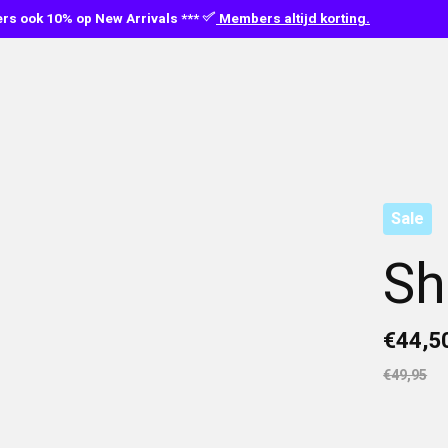
s ook 10% op New Arrivals ***
Members altijd korting.
Sale
Sh
€44,5
€49,95