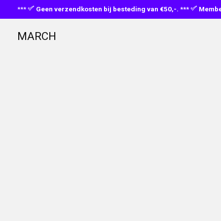
***
Geen verzendkosten bij besteding van €50,-. ***
Member
MARCH