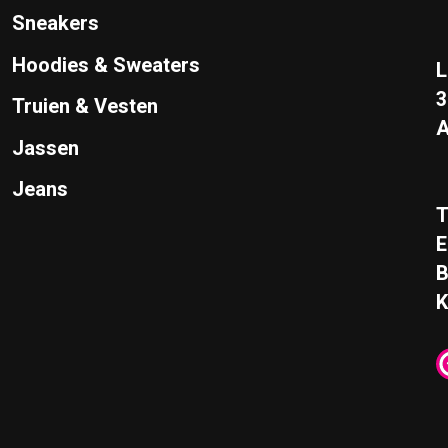
Sneakers
Hoodies & Sweaters
L
Truien & Vesten
A
Jassen
Jeans
T
E
K