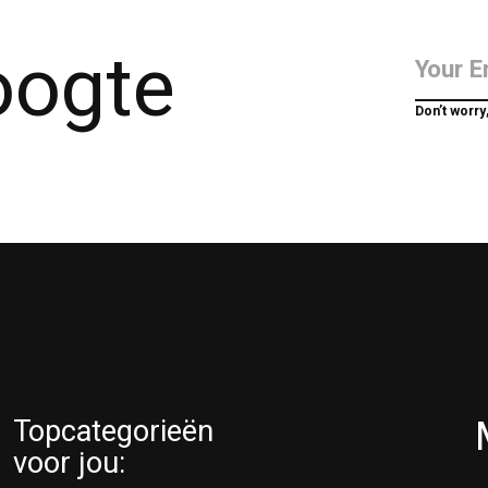
hoogte
Don’t worry
Topcategorieën
voor jou: