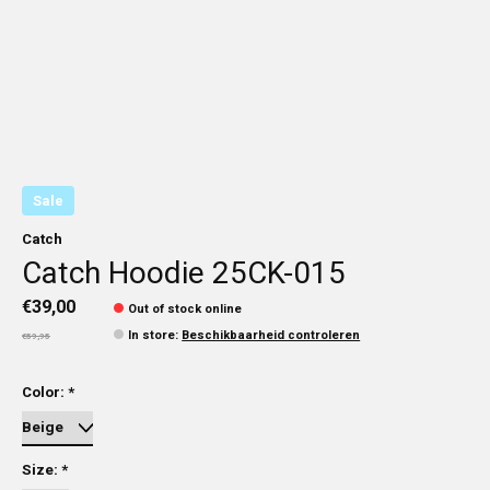
Sale
Catch
Catch Hoodie 25CK-015
€39,00
Out of stock online
In store
:
Beschikbaarheid controleren
€59,95
Color:
*
Size:
*