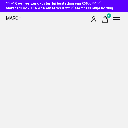
***
Geen verzendkosten bij besteding van €50,-. ***
Members ook 10% op New Arrivals ***
Members altijd korting.
0
MARCH
items