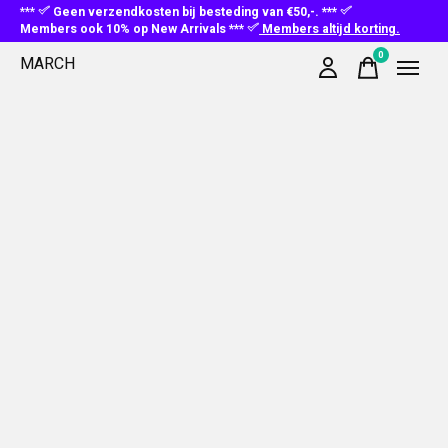
***
Geen verzendkosten bij besteding van €50,-. ***
Members ook 10% op New Arrivals ***
Members altijd korting.
0
MARCH
items