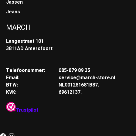
Jassen
Jeans
MARCH
Langestraat 101
3811AD Amersfoort
Telefoonummer:
085-879 89 35
Email:
service@march-store.nl
BTW:
NL001281681B87.
KVK:
69612137.
Trustpilot