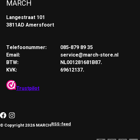
MARCH
Langestraat 101
3811AD Amersfoort
Telefoonummer:
085-879 89 35
Email:
service@march-store.nl
BTW:
NL001281681B87.
KVK:
69612137.
Trustpilot
RSS-feed
© Copyright 2026 MARCH