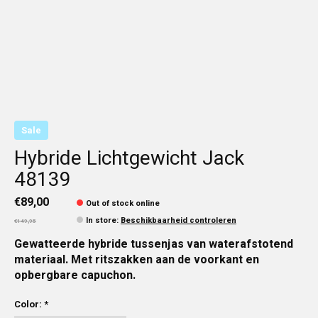
Sale
Hybride Lichtgewicht Jack
48139
€89,00
Out of stock online
In store
:
Beschikbaarheid controleren
€149,95
Gewatteerde hybride tussenjas van waterafstotend
materiaal. Met ritszakken aan de voorkant en
opbergbare capuchon.
Color:
*