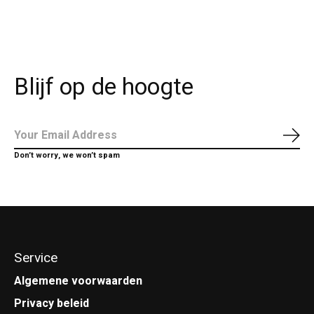
Blijf op de hoogte
Abo
Don’t worry, we won’t spam
Service
Algemene voorwaarden
Privacy beleid