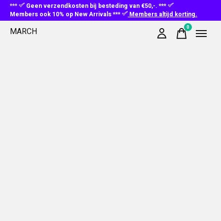
***
Geen verzendkosten bij besteding van €50,-. ***
Members ook 10% op New Arrivals ***
Members altijd korting.
0
MARCH
items