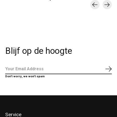
Carousel items
Blijf op de hoogte
Abo
Don’t worry, we won’t spam
Service