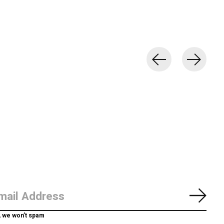
Abon
, we won’t spam