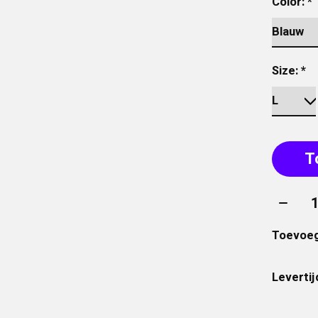
Color:
*
Size:
*
T
Aantal
Toevoeg
Levertij