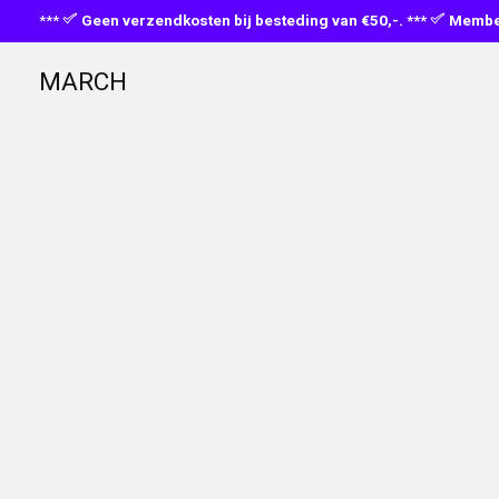
***
Geen verzendkosten bij besteding van €50,-. ***
Member
MARCH