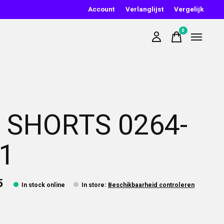
Account
Verlanglijst
Vergelijk
0
items
 SHORTS 0264-
1
5
In stock online
In store
:
Beschikbaarheid controleren