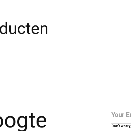
oducten
hoogte
Don’t worry