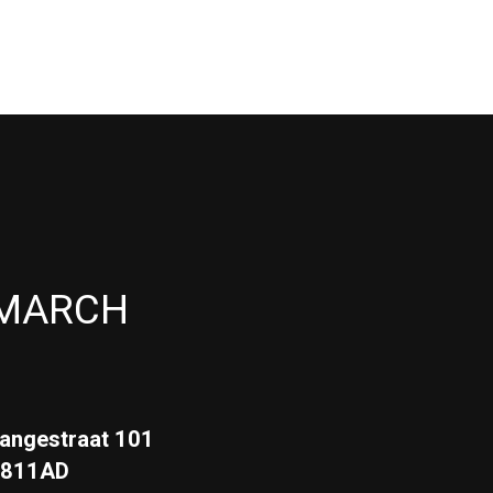
MARCH
angestraat 101
3811AD