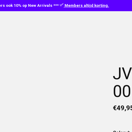
s ook 10% op New Arrivals ***
Members altijd korting.
JV
00
€49,9