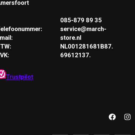
mersfoort
085-879 89 35
elefoonummer:
service@march-
mail:
store.nl
BTW:
NL001281681B87.
VK:
69612137.
Trustpilot