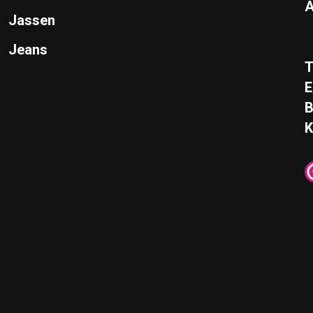
A
Jassen
Jeans
T
E
K