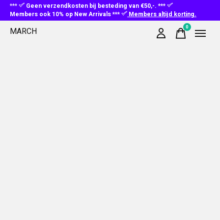
***
Geen verzendkosten bij besteding van €50,-. ***
Members ook 10% op New Arrivals ***
Members altijd korting.
0
MARCH
items