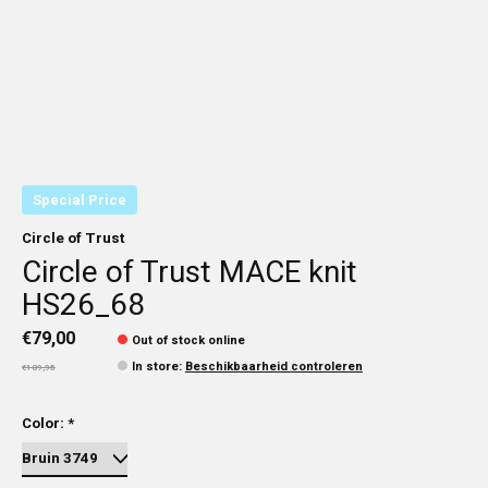
Special Price
Circle of Trust
Circle of Trust MACE knit
HS26_68
€79,00
Out of stock online
In store
:
Beschikbaarheid controleren
€109,95
Color:
*