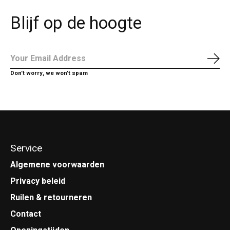
Blijf op de hoogte
Abo
Don’t worry, we won’t spam
Service
Algemene voorwaarden
Privacy beleid
Ruilen & retourneren
Contact