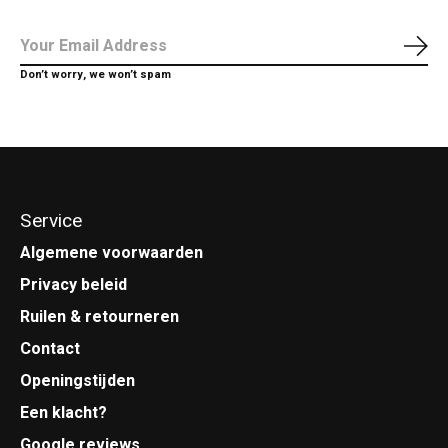
Abo
Don’t worry, we won’t spam
Service
Algemene voorwaarden
Privacy beleid
Ruilen & retourneren
Contact
Openingstijden
Een klacht?
Google reviews