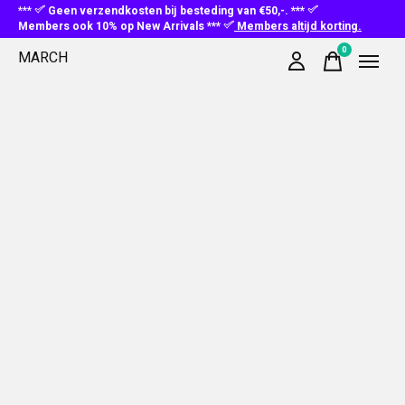
***
Geen verzendkosten bij besteding van €50,-. ***
Members ook 10% op New Arrivals ***
Members altijd korting.
0
MARCH
items