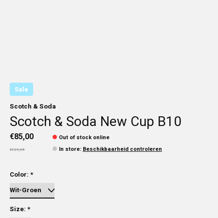
Sale
Scotch & Soda
Scotch & Soda New Cup B10
€85,00
Out of stock online
In store
:
Beschikbaarheid controleren
€139,95
Color:
*
Size:
*