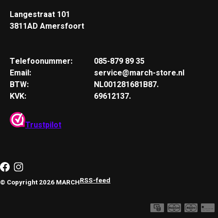
Langestraat 101
3811AD Amersfoort
Telefoonummer:
085-879 89 35
Email:
service@march-store.nl
BTW:
NL001281681B87.
KVK:
69612137.
Trustpilot
RSS-feed
© Copyright 2026 MARCH