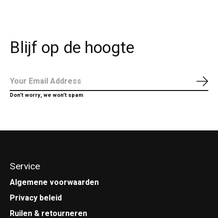
Blijf op de hoogte
Abo
Don’t worry, we won’t spam
Service
Algemene voorwaarden
Privacy beleid
Ruilen & retourneren