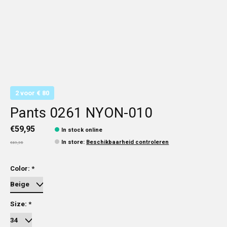
2 voor € 80
Pants 0261 NYON-010
€59,95
In stock online
In store
:
Beschikbaarheid controleren
€69,95
Color:
*
Size:
*