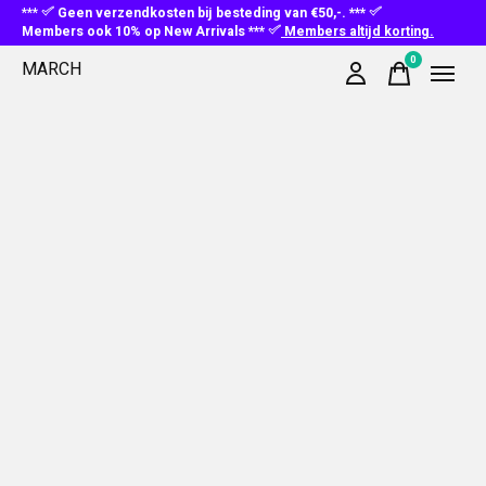
***
Geen verzendkosten bij besteding van €50,-. ***
Members ook 10% op New Arrivals ***
Members altijd korting.
0
MARCH
items