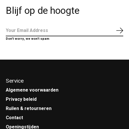
Blijf op de hoogte
Abo
Don’t worry, we won’t spam
Service
Algemene voorwaarden
Privacy beleid
Ruilen & retourneren
Contact
Openingstijden