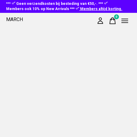
***
Geen verzendkosten bij besteding van €50,-. ***
Members ook 10% op New Arrivals ***
Members altijd korting.
0
MARCH
items