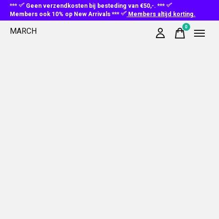
***
Geen verzendkosten bij besteding van €50,-. ***
Members ook 10% op New Arrivals ***
Members altijd korting.
0
MARCH
items