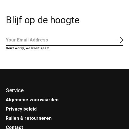
Blijf op de hoogte
Abo
Don’t worry, we won’t spam
Service
Algemene voorwaarden
Privacy beleid
Ruilen & retourneren
Contact