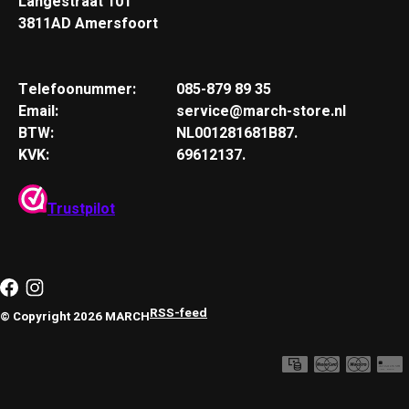
Langestraat 101
3811AD Amersfoort
Telefoonummer:
085-879 89 35
Email:
service@march-store.nl
BTW:
NL001281681B87.
KVK:
69612137.
Trustpilot
RSS-feed
© Copyright 2026 MARCH