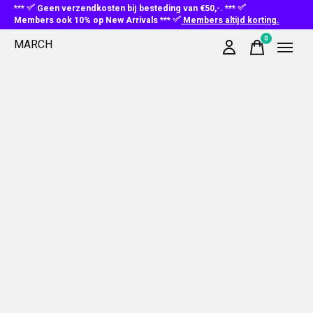
***
Geen verzendkosten bij besteding van €50,-. ***
Members ook 10% op New Arrivals ***
Members altijd korting.
0
MARCH
items