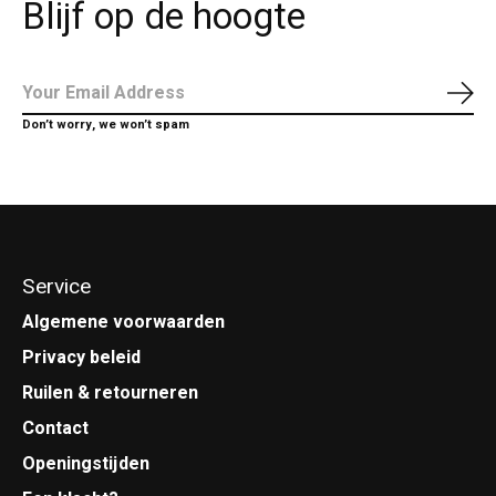
Blijf op de hoogte
Abo
Don’t worry, we won’t spam
Service
Algemene voorwaarden
Privacy beleid
Ruilen & retourneren
Contact
Openingstijden