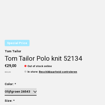
Special Price
Tom Tailor
Tom Tailor Polo knit 52134
€29,00
Out of stock online
In store
:
Beschikbaarheid controleren
€59,95
Color:
*
Size:
*